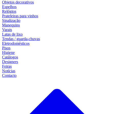
Objetos decorativos
Espelhos
Relógios
Prateleiras para vinhos
Sinalização
Manequins
Varais
Latas de lixo
Tendas / guarda-chuvas
Eletrodomésticos
Pisos
Higiene
Catálogos
Designers
Feiras
Notícias
Contacto