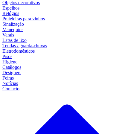
Objetos decorativos
Espelhos
Relógios
Prateleiras para vinhos
Sinalização
Manequins
Varais
Latas de lixo
Tendas / guarda-chuvas
Eletrodomésticos
Pisos
Higiene
Catálogos
Designers
Feiras
Notícias
Contacto