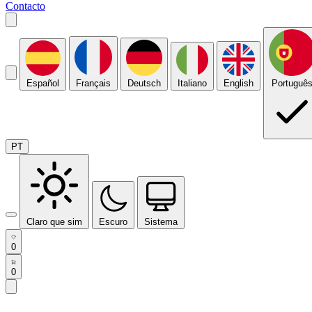
Contacto
Español
Français
Deutsch
Italiano
English
Portuguê
PT
Claro que sim
Escuro
Sistema
0
0