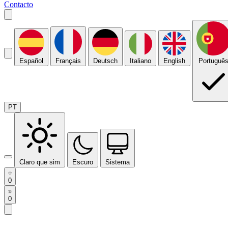
Contacto
Español
Français
Deutsch
Italiano
English
Portuguê
PT
Claro que sim
Escuro
Sistema
0
0