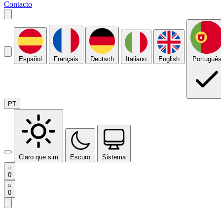
Contacto
Español
Français
Deutsch
Italiano
English
Portuguê
PT
Claro que sim
Escuro
Sistema
0
0