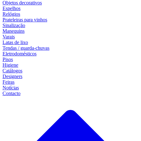
Objetos decorativos
Espelhos
Relógios
Prateleiras para vinhos
Sinalização
Manequins
Varais
Latas de lixo
Tendas / guarda-chuvas
Eletrodomésticos
Pisos
Higiene
Catálogos
Designers
Feiras
Notícias
Contacto