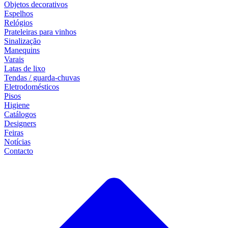
Objetos decorativos
Espelhos
Relógios
Prateleiras para vinhos
Sinalização
Manequins
Varais
Latas de lixo
Tendas / guarda-chuvas
Eletrodomésticos
Pisos
Higiene
Catálogos
Designers
Feiras
Notícias
Contacto