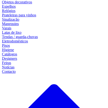
Objetos decorativos
Espelhos
Relógios
Prateleiras para vinhos
Sinalização
Manequins
Varais
Latas de lixo
Tendas / guarda-chuvas
Eletrodomésticos
Pisos
Higiene
Catálogos
Designers
Feiras
Notícias
Contacto