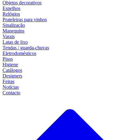
Objetos decorativos
Espelhos
Relógios
Prateleiras para vinhos
Sinalização
Manequins
Varais
Latas de lixo
Tendas / guarda-chuvas
Eletrodomésticos
Pisos
Higiene
Catálogos
Designers
Feiras
Notícias
Contacto