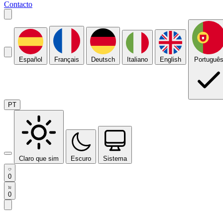
Contacto
Español
Français
Deutsch
Italiano
English
Portuguê
PT
Claro que sim
Escuro
Sistema
0
0