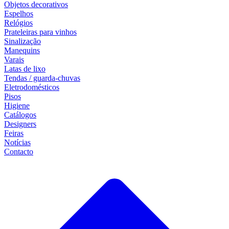
Objetos decorativos
Espelhos
Relógios
Prateleiras para vinhos
Sinalização
Manequins
Varais
Latas de lixo
Tendas / guarda-chuvas
Eletrodomésticos
Pisos
Higiene
Catálogos
Designers
Feiras
Notícias
Contacto