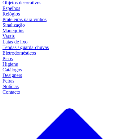
Objetos decorativos
Espelhos
Relógios
Prateleiras para vinhos
Sinalização
Manequins
Varais
Latas de lixo
Tendas / guarda-chuvas
Eletrodomésticos
Pisos
Higiene
Catálogos
Designers
Feiras
Notícias
Contacto