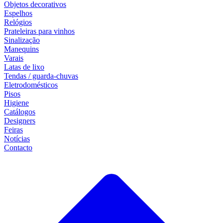
Objetos decorativos
Espelhos
Relógios
Prateleiras para vinhos
Sinalização
Manequins
Varais
Latas de lixo
Tendas / guarda-chuvas
Eletrodomésticos
Pisos
Higiene
Catálogos
Designers
Feiras
Notícias
Contacto