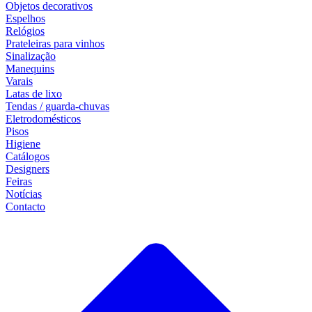
Objetos decorativos
Espelhos
Relógios
Prateleiras para vinhos
Sinalização
Manequins
Varais
Latas de lixo
Tendas / guarda-chuvas
Eletrodomésticos
Pisos
Higiene
Catálogos
Designers
Feiras
Notícias
Contacto