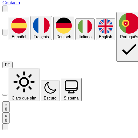
Contacto
Español
Français
Deutsch
Italiano
English
Portuguê
PT
Claro que sim
Escuro
Sistema
0
0