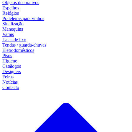
Objetos decorativos
Espelhos
Relógios
Prateleiras para vinhos
Sinalização
Manequins
Varais
Latas de lixo
Tendas / guarda-chuvas
Eletrodomésticos
Pisos
Higiene
Catálogos
Designers
Feiras
Notícias
Contacto