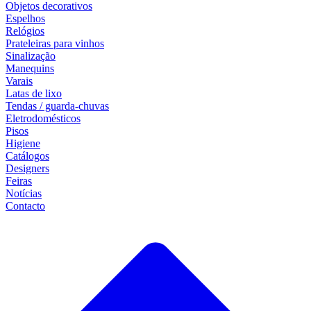
Objetos decorativos
Espelhos
Relógios
Prateleiras para vinhos
Sinalização
Manequins
Varais
Latas de lixo
Tendas / guarda-chuvas
Eletrodomésticos
Pisos
Higiene
Catálogos
Designers
Feiras
Notícias
Contacto