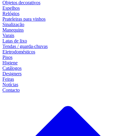
Objetos decorativos
Espelhos
Relógios
Prateleiras para vinhos
Sinalização
Manequins
Varais
Latas de lixo
Tendas / guarda-chuvas
Eletrodomésticos
Pisos
Higiene
Catálogos
Designers
Feiras
Notícias
Contacto