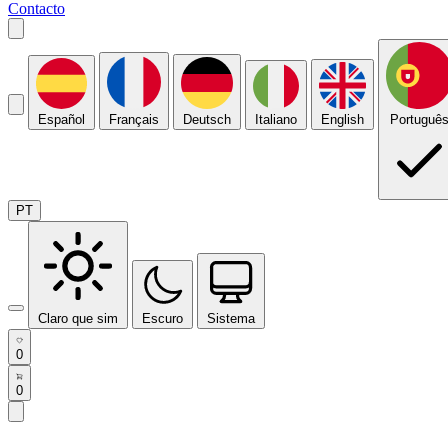
Contacto
Español
Français
Deutsch
Italiano
English
Portuguê
PT
Claro que sim
Escuro
Sistema
0
0