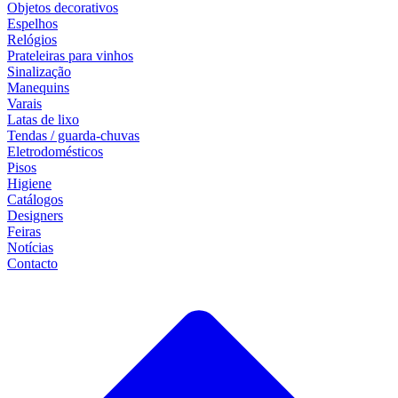
Objetos decorativos
Espelhos
Relógios
Prateleiras para vinhos
Sinalização
Manequins
Varais
Latas de lixo
Tendas / guarda-chuvas
Eletrodomésticos
Pisos
Higiene
Catálogos
Designers
Feiras
Notícias
Contacto