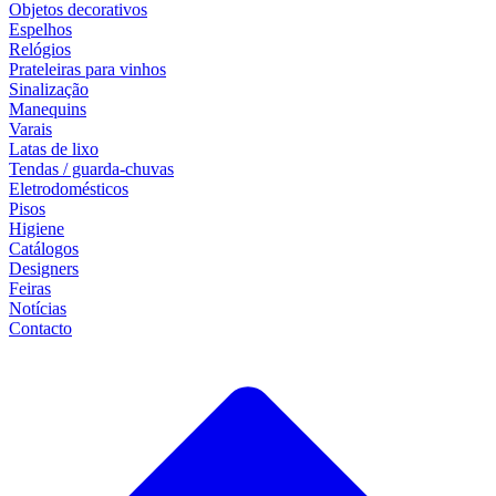
Objetos decorativos
Espelhos
Relógios
Prateleiras para vinhos
Sinalização
Manequins
Varais
Latas de lixo
Tendas / guarda-chuvas
Eletrodomésticos
Pisos
Higiene
Catálogos
Designers
Feiras
Notícias
Contacto