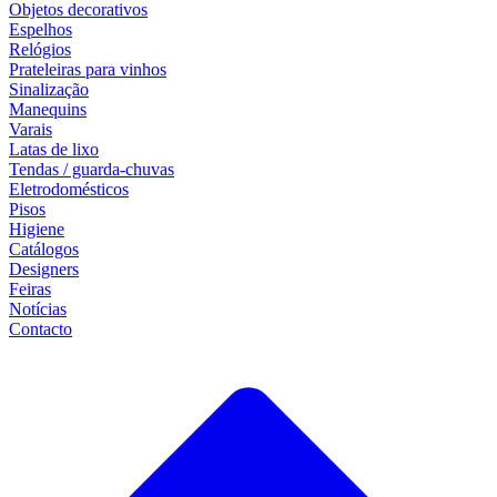
Objetos decorativos
Espelhos
Relógios
Prateleiras para vinhos
Sinalização
Manequins
Varais
Latas de lixo
Tendas / guarda-chuvas
Eletrodomésticos
Pisos
Higiene
Catálogos
Designers
Feiras
Notícias
Contacto