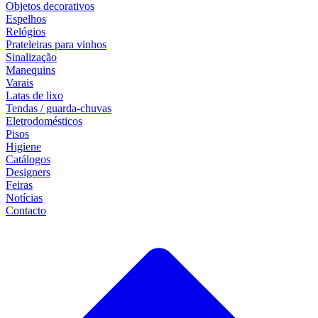
Objetos decorativos
Espelhos
Relógios
Prateleiras para vinhos
Sinalização
Manequins
Varais
Latas de lixo
Tendas / guarda-chuvas
Eletrodomésticos
Pisos
Higiene
Catálogos
Designers
Feiras
Notícias
Contacto