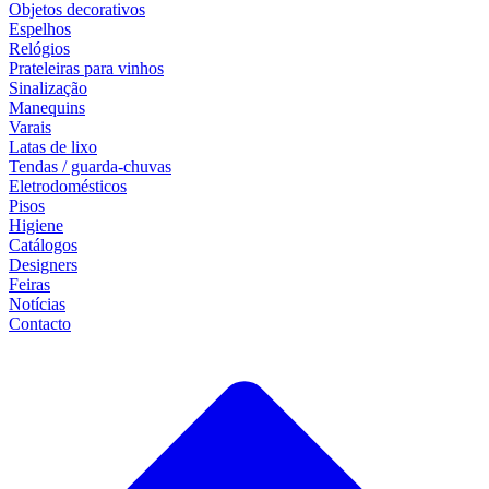
Objetos decorativos
Espelhos
Relógios
Prateleiras para vinhos
Sinalização
Manequins
Varais
Latas de lixo
Tendas / guarda-chuvas
Eletrodomésticos
Pisos
Higiene
Catálogos
Designers
Feiras
Notícias
Contacto