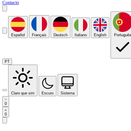
Contacto
Español
Français
Deutsch
Italiano
English
Portuguê
PT
Claro que sim
Escuro
Sistema
0
0