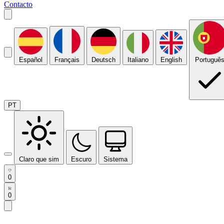
Contacto
Español
Français
Deutsch
Italiano
English
Portuguê
PT
Claro que sim
Escuro
Sistema
0
0