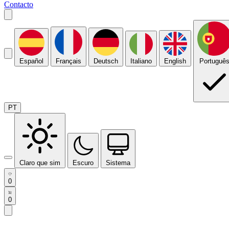
Contacto
Español
Français
Deutsch
Italiano
English
Portuguê
PT
Claro que sim
Escuro
Sistema
0
0