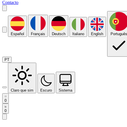
Contacto
Español
Français
Deutsch
Italiano
English
Portuguê
PT
Claro que sim
Escuro
Sistema
0
0