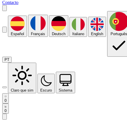
Contacto
Español
Français
Deutsch
Italiano
English
Portuguê
PT
Claro que sim
Escuro
Sistema
0
0