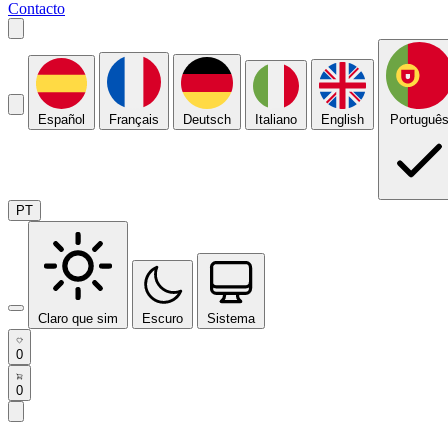
Contacto
Español
Français
Deutsch
Italiano
English
Portuguê
PT
Claro que sim
Escuro
Sistema
0
0