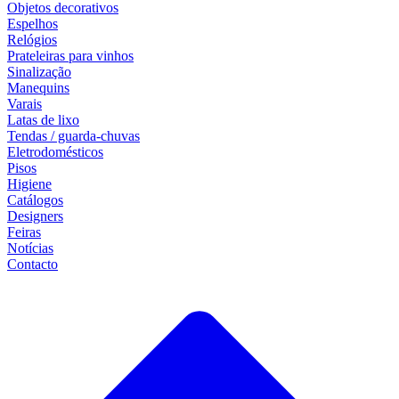
Objetos decorativos
Espelhos
Relógios
Prateleiras para vinhos
Sinalização
Manequins
Varais
Latas de lixo
Tendas / guarda-chuvas
Eletrodomésticos
Pisos
Higiene
Catálogos
Designers
Feiras
Notícias
Contacto