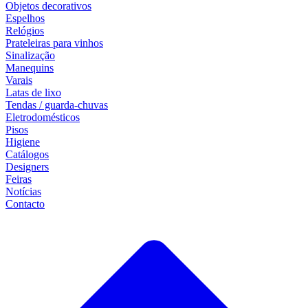
Objetos decorativos
Espelhos
Relógios
Prateleiras para vinhos
Sinalização
Manequins
Varais
Latas de lixo
Tendas / guarda-chuvas
Eletrodomésticos
Pisos
Higiene
Catálogos
Designers
Feiras
Notícias
Contacto