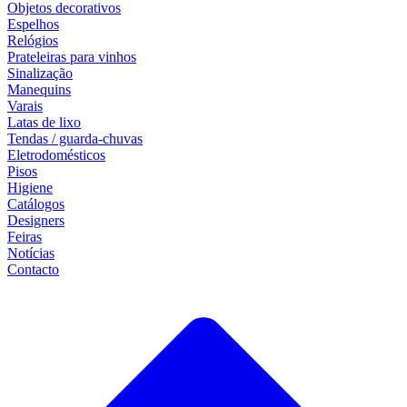
Objetos decorativos
Espelhos
Relógios
Prateleiras para vinhos
Sinalização
Manequins
Varais
Latas de lixo
Tendas / guarda-chuvas
Eletrodomésticos
Pisos
Higiene
Catálogos
Designers
Feiras
Notícias
Contacto