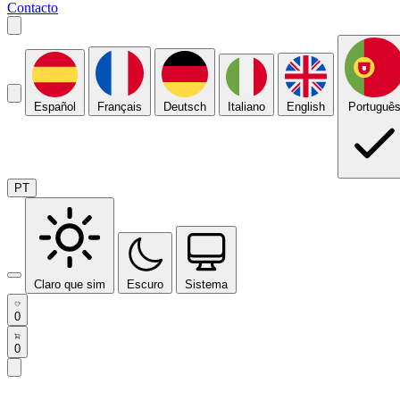
Contacto
Español
Français
Deutsch
Italiano
English
Portuguê
PT
Claro que sim
Escuro
Sistema
0
0