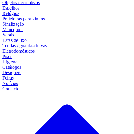
Objetos decorativos
Espelhos
Relógios
Prateleiras para vinhos
Sinalização
Manequins
Varais
Latas de lixo
Tendas / guarda-chuvas
Eletrodomésticos
Pisos
Higiene
Catálogos
Designers
Feiras
Notícias
Contacto