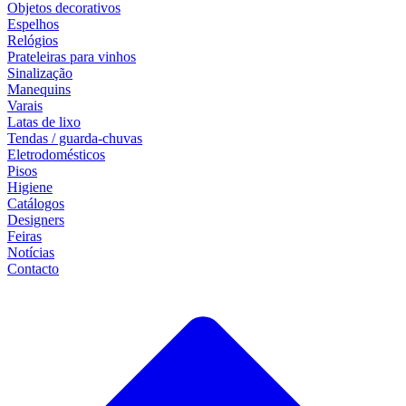
Objetos decorativos
Espelhos
Relógios
Prateleiras para vinhos
Sinalização
Manequins
Varais
Latas de lixo
Tendas / guarda-chuvas
Eletrodomésticos
Pisos
Higiene
Catálogos
Designers
Feiras
Notícias
Contacto