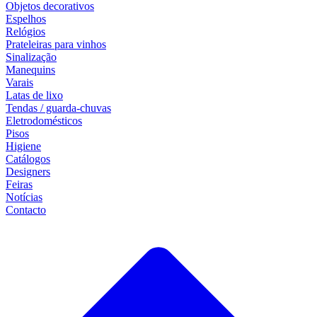
Objetos decorativos
Espelhos
Relógios
Prateleiras para vinhos
Sinalização
Manequins
Varais
Latas de lixo
Tendas / guarda-chuvas
Eletrodomésticos
Pisos
Higiene
Catálogos
Designers
Feiras
Notícias
Contacto