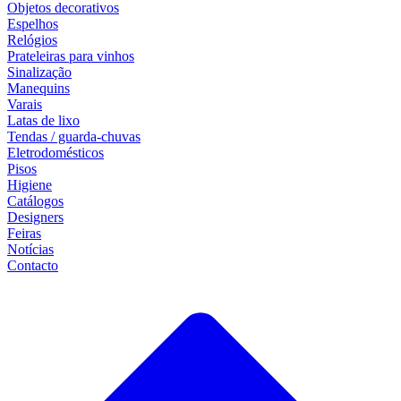
Objetos decorativos
Espelhos
Relógios
Prateleiras para vinhos
Sinalização
Manequins
Varais
Latas de lixo
Tendas / guarda-chuvas
Eletrodomésticos
Pisos
Higiene
Catálogos
Designers
Feiras
Notícias
Contacto