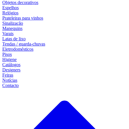
Objetos decorativos
Espelhos
Relógios
Prateleiras para vinhos
Sinalização
Manequins
Varais
Latas de lixo
Tendas / guarda-chuvas
Eletrodomésticos
Pisos
Higiene
Catálogos
Designers
Feiras
Notícias
Contacto