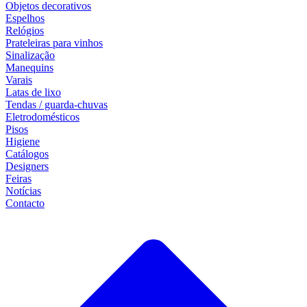
Objetos decorativos
Espelhos
Relógios
Prateleiras para vinhos
Sinalização
Manequins
Varais
Latas de lixo
Tendas / guarda-chuvas
Eletrodomésticos
Pisos
Higiene
Catálogos
Designers
Feiras
Notícias
Contacto