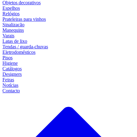
Objetos decorativos
Espelhos
Relógios
Prateleiras para vinhos
Sinalização
Manequins
Varais
Latas de lixo
Tendas / guarda-chuvas
Eletrodomésticos
Pisos
Higiene
Catálogos
Designers
Feiras
Notícias
Contacto