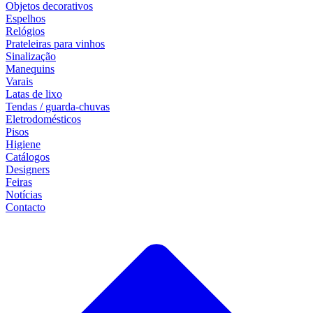
Objetos decorativos
Espelhos
Relógios
Prateleiras para vinhos
Sinalização
Manequins
Varais
Latas de lixo
Tendas / guarda-chuvas
Eletrodomésticos
Pisos
Higiene
Catálogos
Designers
Feiras
Notícias
Contacto