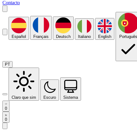
Contacto
Español
Français
Deutsch
Italiano
English
Portuguê
PT
Claro que sim
Escuro
Sistema
0
0