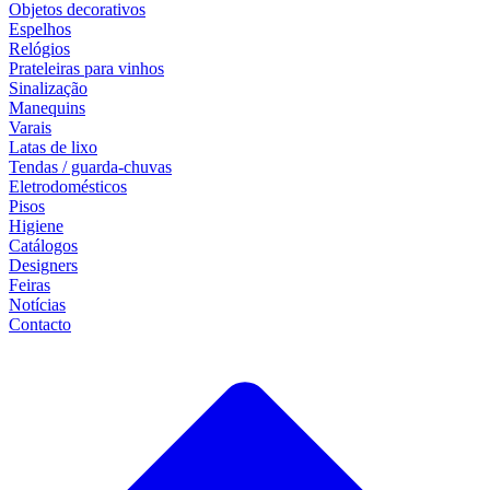
Objetos decorativos
Espelhos
Relógios
Prateleiras para vinhos
Sinalização
Manequins
Varais
Latas de lixo
Tendas / guarda-chuvas
Eletrodomésticos
Pisos
Higiene
Catálogos
Designers
Feiras
Notícias
Contacto