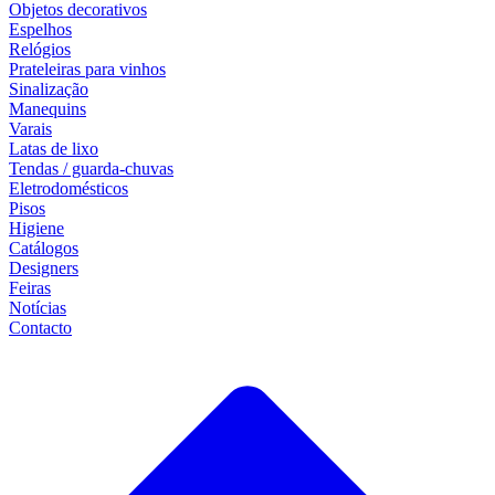
Objetos decorativos
Espelhos
Relógios
Prateleiras para vinhos
Sinalização
Manequins
Varais
Latas de lixo
Tendas / guarda-chuvas
Eletrodomésticos
Pisos
Higiene
Catálogos
Designers
Feiras
Notícias
Contacto