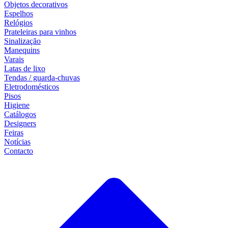
Objetos decorativos
Espelhos
Relógios
Prateleiras para vinhos
Sinalização
Manequins
Varais
Latas de lixo
Tendas / guarda-chuvas
Eletrodomésticos
Pisos
Higiene
Catálogos
Designers
Feiras
Notícias
Contacto