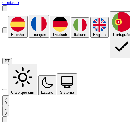
Contacto
Español
Français
Deutsch
Italiano
English
Portuguê
PT
Claro que sim
Escuro
Sistema
0
0