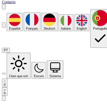
Contacto
Español
Français
Deutsch
Italiano
English
Portuguê
PT
Claro que sim
Escuro
Sistema
0
0