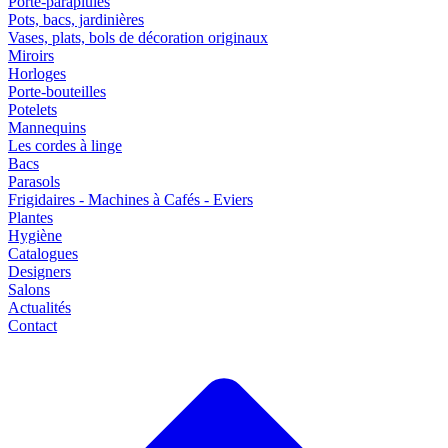
Porte-parapluies
Pots, bacs, jardinières
Vases, plats, bols de décoration originaux
Miroirs
Horloges
Porte-bouteilles
Potelets
Mannequins
Les cordes à linge
Bacs
Parasols
Frigidaires - Machines à Cafés - Eviers
Plantes
Hygiène
Catalogues
Designers
Salons
Actualités
Contact