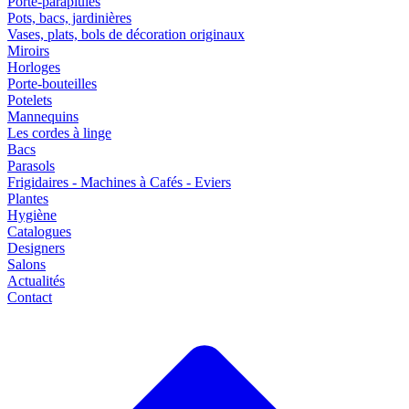
Porte-parapluies
Pots, bacs, jardinières
Vases, plats, bols de décoration originaux
Miroirs
Horloges
Porte-bouteilles
Potelets
Mannequins
Les cordes à linge
Bacs
Parasols
Frigidaires - Machines à Cafés - Eviers
Plantes
Hygiène
Catalogues
Designers
Salons
Actualités
Contact